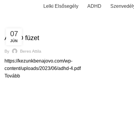
Lelki Elsősegély
ADHD
Szenvedél
LETÖLTÉSEK
07
ADHD füzet
JÚN
By
Beres Attila
https://kezunkbenajovo.com/wp-
content/uploads/2023/06/adhd-4.pdf
Tovább