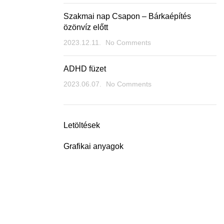
Szakmai nap Csapon – Bárkaépítés
özönvíz előtt
2023.12.11.
No Comments
ADHD füzet
2023.06.07.
No Comments
Letöltések
Grafikai anyagok