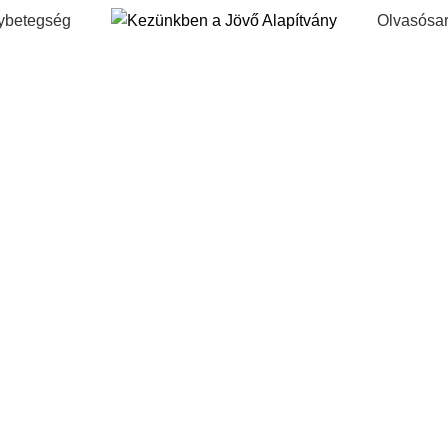
ybetegség
Olvasósa