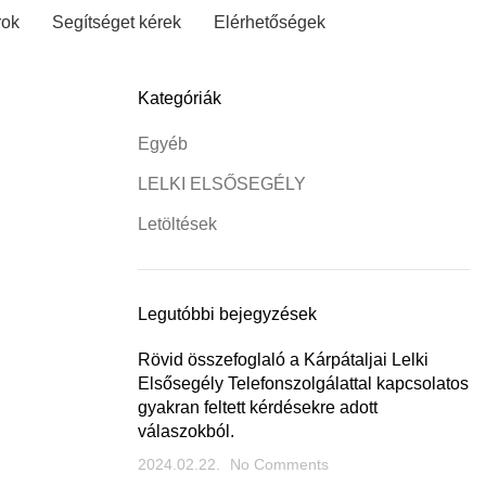
rok
Segítséget kérek
Elérhetőségek
Kategóriák
Egyéb
LELKI ELSŐSEGÉLY
Letöltések
Legutóbbi bejegyzések
Rövid összefoglaló a Kárpátaljai Lelki
Elsősegély Telefonszolgálattal kapcsolatos
gyakran feltett kérdésekre adott
válaszokból.
2024.02.22.
No Comments