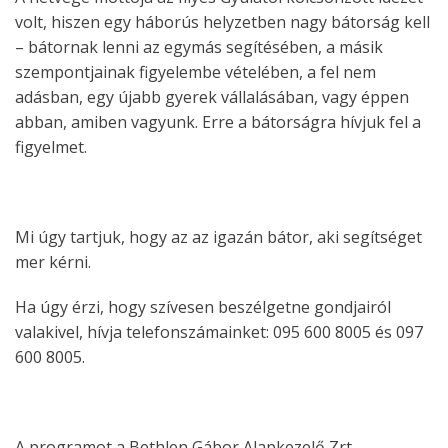
volt, hiszen egy háborús helyzetben nagy bátorság kell
– bátornak lenni az egymás segítésében, a másik
szempontjainak figyelembe vételében, a fel nem
adásban, egy újabb gyerek vállalásában, vagy éppen
abban, amiben vagyunk. Erre a bátorságra hívjuk fel a
figyelmet.
Mi úgy tartjuk, hogy az az igazán bátor, aki segítséget
mer kérni.
Ha úgy érzi, hogy szívesen beszélgetne gondjairól
valakivel, hívja telefonszámainket: 095 600 8005 és 097
600 8005.
A programot a Bethlen Gábor Alapkezelő Zrt