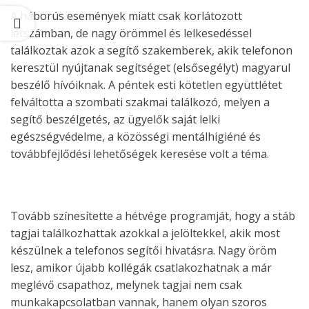
A háborús események miatt csak korlátozott
létszámban, de nagy örömmel és lelkesedéssel
találkoztak azok a segítő szakemberek, akik telefonon
keresztül nyújtanak segítséget (elsősegélyt) magyarul
beszélő hívóiknak. A péntek esti kötetlen együttlétet
felváltotta a szombati szakmai találkozó, melyen a
segítő beszélgetés, az ügyelők saját lelki
egészségvédelme, a közösségi mentálhigiéné és
továbbfejlődési lehetőségek keresése volt a téma.
Tovább színesítette a hétvége programját, hogy a stáb
tagjai találkozhattak azokkal a jelöltekkel, akik most
készülnek a telefonos segítői hivatásra. Nagy öröm
lesz, amikor újabb kollégák csatlakozhatnak a már
meglévő csapathoz, melynek tagjai nem csak
munkakapcsolatban vannak, hanem olyan szoros