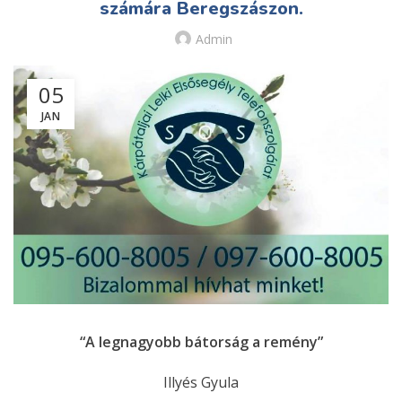
számára Beregszászon.
Admin
05
JAN
“A legnagyobb bátorság a remény”
Illyés Gyula