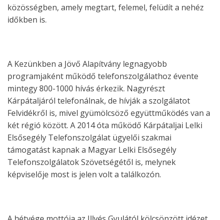
közösségben, amely megtart, felemel, felüdít a nehéz
időkben is.
A Kezünkben a Jövő Alapítvány legnagyobb
programjaként működő telefonszolgálathoz évente
mintegy 800-1000 hívás érkezik. Nagyrészt
Kárpátaljáról telefonálnak, de hívják a szolgálatot
Felvidékről is, mivel gyümölcsöző együttműködés van a
két régió között. A 2014 óta működő Kárpátaljai Lelki
Elsősegély Telefonszolgálat ügyelői szakmai
támogatást kapnak a Magyar Lelki Elsősegély
Telefonszolgálatok Szövetségétől is, melynek
képviselője most is jelen volt a találkozón.
A hétvége mottója az Illyés Gyulától kölcsönzött idézet